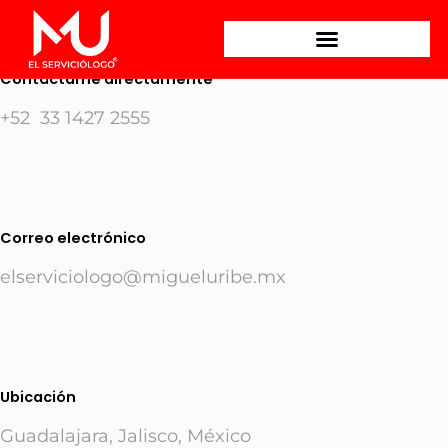
Contáctame directamente
+52 33 1427 2555
Correo electrónico
elserviciologo@migueluribe.mx
Ubicación
Guadalajara, Jalisco, México