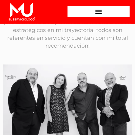
¡Aquí encontrarás quienes han sido mis aliados
estratégicos en mi trayectoria, todos son
referentes en servicio y cuentan con mi total
recomendación!